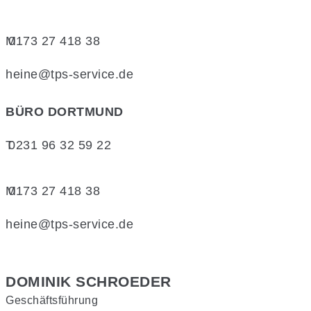
M
0173 27 418 38
heine@tps-service.de
BÜRO DORTMUND
T
0231 96 32 59 22
M
0173 27 418 38
heine@tps-service.de
DOMINIK SCHROEDER
Geschäftsführung