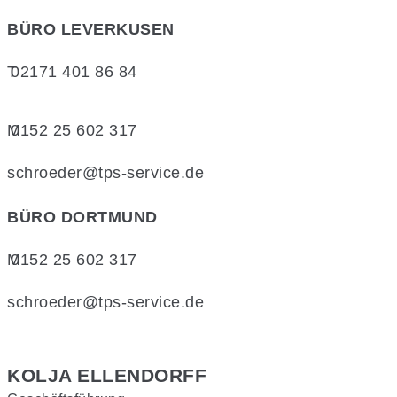
BÜRO
LEVERKUSEN
T
02171 401 86 84
M
0152 25 602 317
schroeder@tps-service.de
BÜRO DORTMUND
M
0152 25 602 317
schroeder@tps-service.de
KOLJA ELLENDORFF