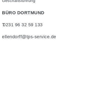
Geschäftsführung
BÜRO DORTMUND
T
0231 96 32 59 133
ellendorff@tps-service.de