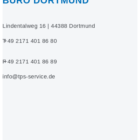
BÜRO DORTMUND
Lindentalweg 16 | 44388 Dortmund
T
+49 2171 401 86 80
F
+49 2171 401 86 89
info@tps-service.de