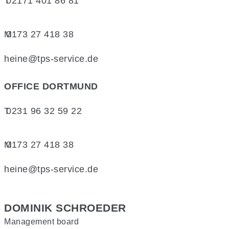
T
02171 401 86 81
M
0173 27 418 38
heine@tps-service.de
OFFICE DORTMUND
T
0231 96 32 59 22
M
0173 27 418 38
heine@tps-service.de
DOMINIK SCHROEDER
Management board