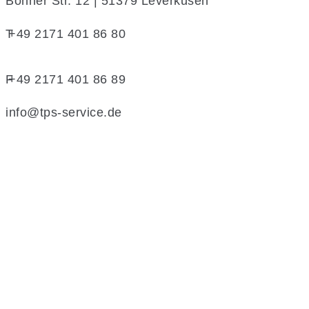
Bonner Str. 12 | 51379 Leverkusen
T
+49 2171 401 86 80
F
+49 2171 401 86 89
info@tps-service.de